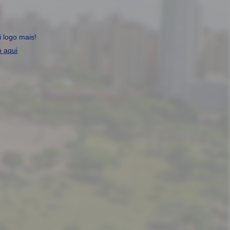
 logo mais!
o aqui